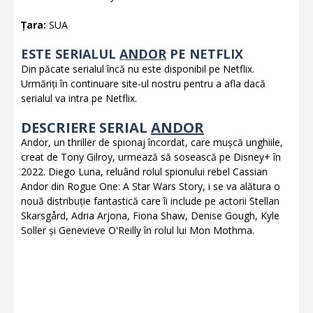
Țara:
SUA
ESTE SERIALUL
ANDOR
PE NETFLIX
Din păcate serialul încă nu este disponibil pe Netflix.
Urmăriți în continuare site-ul nostru pentru a afla dacă
serialul va intra pe Netflix.
DESCRIERE SERIAL
ANDOR
Andor, un thriller de spionaj încordat, care mușcă unghiile,
creat de Tony Gilroy, urmează să sosească pe Disney+ în
2022. Diego Luna, reluând rolul spionului rebel Cassian
Andor din Rogue One: A Star Wars Story, i se va alătura o
nouă distribuție fantastică care îi include pe actorii Stellan
Skarsgård, Adria Arjona, Fiona Shaw, Denise Gough, Kyle
Soller și Genevieve O'Reilly în rolul lui Mon Mothma.