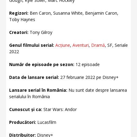
Gough, Kyle Soller, Marc Hockley
Regizori:
Ben Caron, Susanna White, Benjamin Caron,
Toby Haynes
Creatori:
Tony Gilroy
Genul filmului serial:
Acțiune
,
Aventuri
,
Dramă
, SF, Seriale
2022
Număr de episoade pe sezon:
12 episoade
Data de lansare serial:
27 februarie 2022 pe Disney+
Lansare serial în România:
Nu sunt date despre lansarea
serialului în România
Cunoscut și ca:
Star Wars: Andor
Producători:
Lucasfilm
Distribuitor:
Disney+