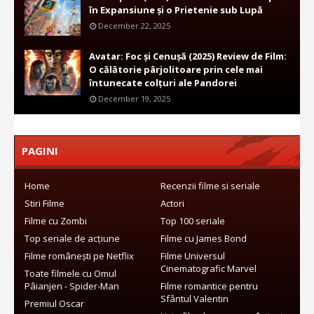
în Expansiune și o Prietenie sub Lupă
December 22, 2025
Avatar: Foc și Cenușă (2025) Review de Film:
O călătorie pârjolitoare prin cele mai
întunecate colțuri ale Pandorei
December 19, 2025
PAGINI
Home
Recenzii filme si seriale
Stiri Filme
Actori
Filme cu Zombi
Top 100 seriale
Top seriale de acțiune
Filme cu James Bond
Filme românești pe Netflix
Filme Universul
Cinematografic Marvel
Toate filmele cu Omul
Pâianjen - Spider-Man
Filme romantice pentru
Sfântul Valentin
Premiul Oscar