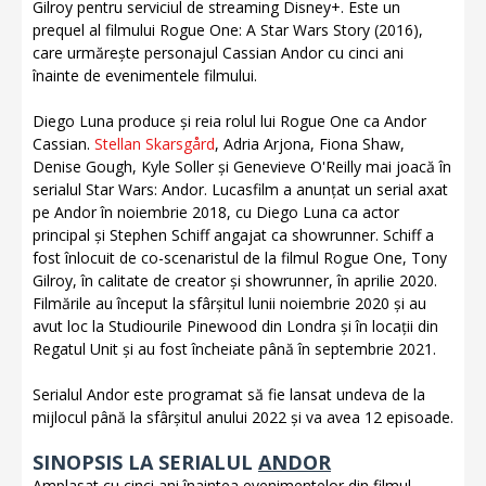
Gilroy pentru serviciul de streaming Disney+. Este un
prequel al filmului Rogue One: A Star Wars Story (2016),
care urmărește personajul Cassian Andor cu cinci ani
înainte de evenimentele filmului.
Diego Luna produce și reia rolul lui Rogue One ca Andor
Cassian.
Stellan Skarsgård
, Adria Arjona, Fiona Shaw,
Denise Gough, Kyle Soller și Genevieve O'Reilly mai joacă în
serialul Star Wars: Andor. Lucasfilm a anunțat un serial axat
pe Andor în noiembrie 2018, cu Diego Luna ca actor
principal și Stephen Schiff angajat ca showrunner. Schiff a
fost înlocuit de co-scenaristul de la filmul Rogue One, Tony
Gilroy, în calitate de creator și showrunner, în aprilie 2020.
Filmările au început la sfârșitul lunii noiembrie 2020 și au
avut loc la Studiourile Pinewood din Londra și în locații din
Regatul Unit și au fost încheiate până în septembrie 2021.
Serialul Andor este programat să fie lansat undeva de la
mijlocul până la sfârșitul anului 2022 și va avea 12 episoade.
SINOPSIS LA SERIALUL
ANDOR
Amplasat cu cinci ani înaintea evenimentelor din filmul