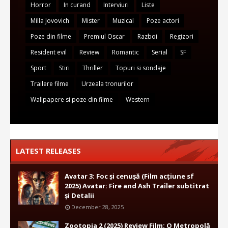
Horror
In curand
Interviuri
Liste
Milla Jovovich
Mister
Muzical
Poze actori
Poze din filme
Premiul Oscar
Razboi
Regizori
Resident evil
Review
Romantic
Serial
SF
Sport
Stiri
Thriller
Topuri si sondaje
Trailere filme
Urzeala tronurilor
Wallpapere si poze din filme
Western
LATEST RELEASES
Avatar 3: Foc și cenușă (Film acțiune sf
2025) Avatar: Fire and Ash Trailer subtitrat
și Detalii
December 28, 2025
Zootopia 2 (2025) Review Film: O Metropolă