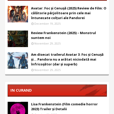
Avatar: Foc și Cenușă (2025) Review de Film: O
călătorie pârjolitoare prin cele mai
întunecate colțuri ale Pandorei
December 19, 2025
Review Frankenstein (2025) – Monstrul
suntem noi
November 29, 2025
Am disecat trailerul Avatar 3: Foc și Cenușă
și... Pandora nu a arătat niciodată mai
înfricoșător (dar și superb)
November 29, 2025
IN CURAND
Lisa Frankenstein (Film comedie horror
2023) Trailer și Detalii