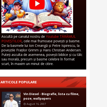
Ascultă pe canalul nostru de
Youtube TĂRÂMUL
POVEȘTILOR
, cele mai frumoase povești și basme.
De la basmele lui Ion Creangă și Petre Ispirescu, la
poveștile Fraților Grimm și Hans Christian Andersen.
Puteți asculta de asemenea, povești biblice și cu tâlc
sau morală, precum și basme celebre în format
scurt, în maxim un minut de citire.
ARTICOLE POPULARE
Vin Diesel - Biografie, lista cu filme,
poze, wallpapers
August 16, 2007