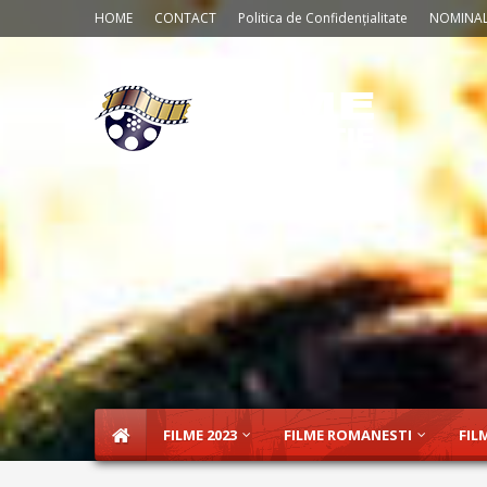
HOME
CONTACT
Politica de Confidențialitate
NOMINAL
FILME 2023
FILME ROMANESTI
FIL