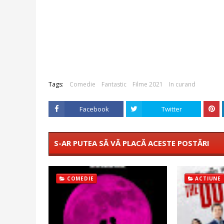
Tags:
Comedie
Fantastic
Filme 2021
In curand
Facebook
Twitter
S-AR PUTEA SĂ VĂ PLACĂ ACESTE POSTĂRI
COMEDIE
ACTIUNE