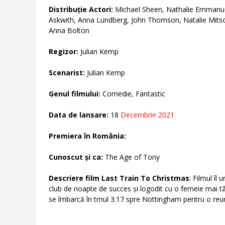
Distribuție Actori:
Michael Sheen, Nathalie Emmanue
Askwith, Anna Lundberg, John Thomson, Natalie Mitso
Anna Bolton
Regizor:
Julian Kemp
Scenarist:
Julian Kemp
Genul filmului:
Comedie, Fantastic
Data de lansare:
18
Decembrie 2021
Premiera în România:
Cunoscut și ca:
The Age of Tony
Descriere film Last Train To Christmas
: Filmul î
club de noapte de succes și logodit cu o femeie mai t
se îmbarcă în trnul 3:17 spre Nottingham pentru o reun