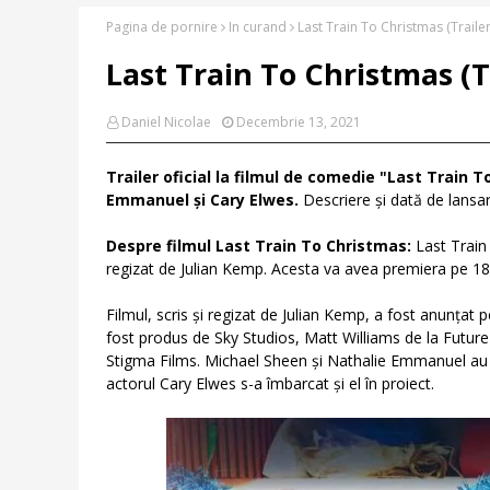
Pagina de pornire
In curand
Last Train To Christmas (Traile
Last Train To Christmas (T
Daniel Nicolae
Decembrie 13, 2021
Trailer oficial la filmul de comedie "Last Train 
Emmanuel și Cary Elwes.
Descriere și dată de lansar
Despre filmul Last Train To Christmas:
Last Train 
regizat de Julian Kemp. Acesta va avea premiera pe 18
Filmul, scris și regizat de Julian Kemp, a fost anunțat
fost produs de Sky Studios, Matt Williams de la Futur
Stigma Films. Michael Sheen și Nathalie Emmanuel au f
actorul Cary Elwes s-a îmbarcat și el în proiect.