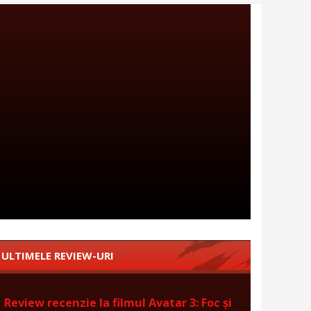
ULTIMELE REVIEW-URI
Review recenzie la filmul Avatar 3: Foc și