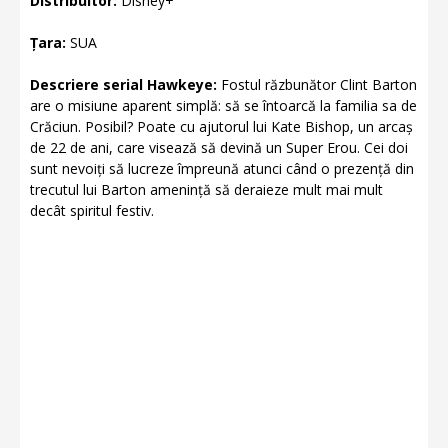
Distribuitor:
Disney+
Țara:
SUA
Descriere serial Hawkeye:
Fostul răzbunător Clint Barton
are o misiune aparent simplă: să se întoarcă la familia sa de
Crăciun. Posibil? Poate cu ajutorul lui Kate Bishop, un arcaș
de 22 de ani, care visează să devină un Super Erou. Cei doi
sunt nevoiți să lucreze împreună atunci când o prezență din
trecutul lui Barton amenință să deraieze mult mai mult
decât spiritul festiv.