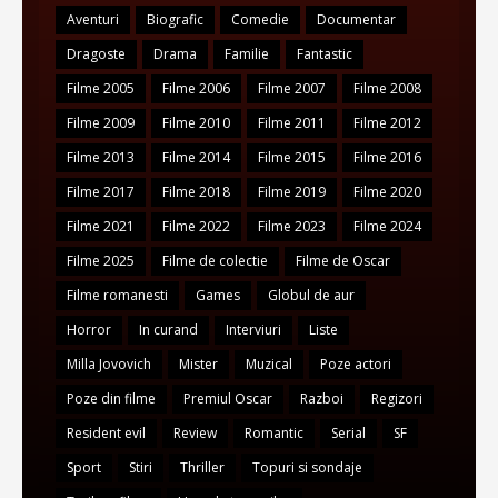
Aventuri
Biografic
Comedie
Documentar
Dragoste
Drama
Familie
Fantastic
Filme 2005
Filme 2006
Filme 2007
Filme 2008
Filme 2009
Filme 2010
Filme 2011
Filme 2012
Filme 2013
Filme 2014
Filme 2015
Filme 2016
Filme 2017
Filme 2018
Filme 2019
Filme 2020
Filme 2021
Filme 2022
Filme 2023
Filme 2024
Filme 2025
Filme de colectie
Filme de Oscar
Filme romanesti
Games
Globul de aur
Horror
In curand
Interviuri
Liste
Milla Jovovich
Mister
Muzical
Poze actori
Poze din filme
Premiul Oscar
Razboi
Regizori
Resident evil
Review
Romantic
Serial
SF
Sport
Stiri
Thriller
Topuri si sondaje