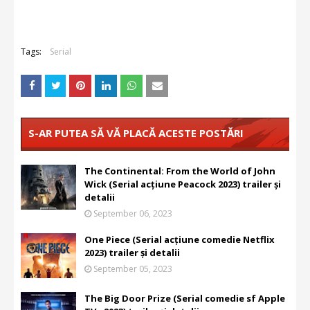
Tags:
Serial
S-AR PUTEA SĂ VĂ PLACĂ ACESTE POSTĂRI
The Continental: From the World of John
Wick (Serial acțiune Peacock 2023) trailer și
detalii
September 06, 2023
One Piece (Serial acțiune comedie Netflix
2023) trailer și detalii
September 05, 2023
The Big Door Prize (Serial comedie sf Apple