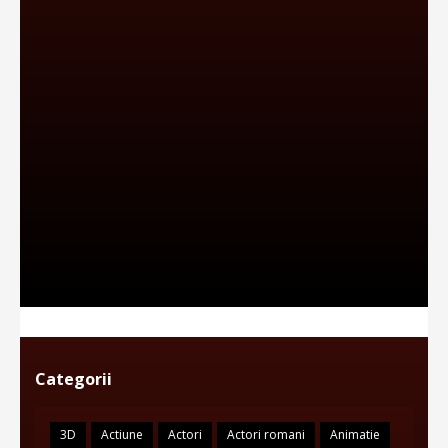
Categorii
3D
Actiune
Actori
Actori romani
Animatie