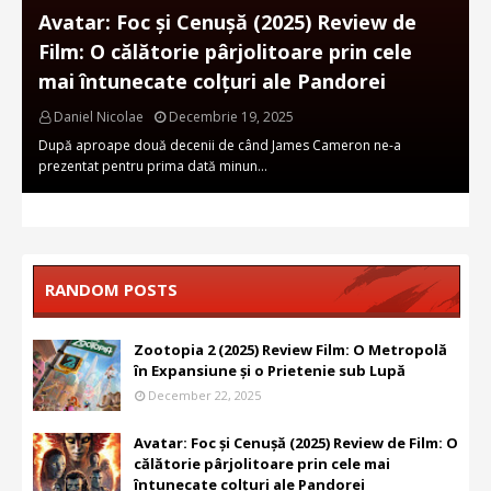
Avatar: Foc și Cenușă (2025) Review de
Film: O călătorie pârjolitoare prin cele
mai întunecate colțuri ale Pandorei
Daniel Nicolae
Decembrie 19, 2025
După aproape două decenii de când James Cameron ne-a
prezentat pentru prima dată minun…
RANDOM POSTS
Zootopia 2 (2025) Review Film: O Metropolă
în Expansiune și o Prietenie sub Lupă
December 22, 2025
Avatar: Foc și Cenușă (2025) Review de Film: O
călătorie pârjolitoare prin cele mai
întunecate colțuri ale Pandorei