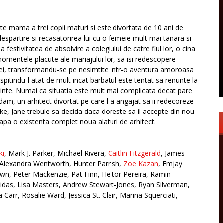
te mama a trei copii maturi si este divortata de 10 ani de
despartire si recasatorirea lui cu o femeie mult mai tanara si
 festivitatea de absolvire a colegiului de catre fiul lor, o cina
omentele placute ale mariajului lor, sa isi redescopere
re ei, transformandu-se pe nesimtite intr-o aventura amoroasa
 ispitindu-l atat de mult incat barbatul este tentat sa renunte la
ainte. Numai ca situatia este mult mai complicata decat pare
Adam, un arhitect divortat pe care l-a angajat sa ii redecoreze
ake, Jane trebuie sa decida daca doreste sa il accepte din nou
eapa o existenta complet noua alaturi de arhitect.
ki
, Mark J. Parker, Michael Rivera,
Caitlin Fitzgerald
, James
, Alexandra Wentworth, Hunter Parrish,
Zoe Kazan
, Emjay
n, Peter Mackenzie, Pat Finn, Heitor Pereira, Ramin
bidas, Lisa Masters, Andrew Stewart-Jones, Ryan Silverman,
arr, Rosalie Ward, Jessica St. Clair, Marina Squerciati,