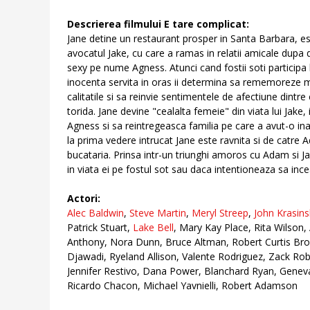
Descrierea filmului E tare complicat:
Jane detine un restaurant prosper in Santa Barbara, es
avocatul Jake, cu care a ramas in relatii amicale dupa 
sexy pe nume Agness. Atunci cand fostii soti participa la
inocenta servita in oras ii determina sa rememoreze m
calitatile si sa reinvie sentimentele de afectiune dint
torida. Jane devine "cealalta femeie" din viata lui Jake,
Agness si sa reintregeasca familia pe care a avut-o in
la prima vedere intrucat Jane este ravnita si de catre 
bucataria. Prinsa intr-un triunghi amoros cu Adam si J
in viata ei pe fostul sot sau daca intentioneaza sa inc
Actori:
Alec Baldwin
,
Steve Martin
,
Meryl Streep
,
John Krasins
Patrick Stuart,
Lake Bell
, Mary Kay Place, Rita Wilson
Anthony, Nora Dunn, Bruce Altman, Robert Curtis Brow
Djawadi, Ryeland Allison, Valente Rodriguez, Zack Ro
Jennifer Restivo, Dana Power, Blanchard Ryan, Geneva C
Ricardo Chacon, Michael Yavnielli, Robert Adamson