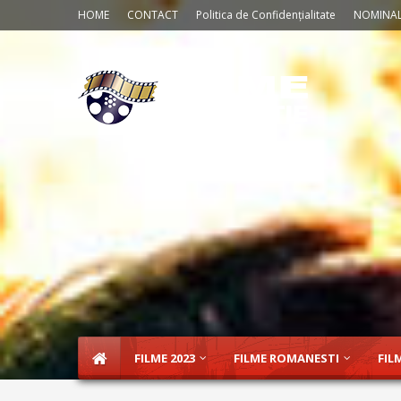
HOME
CONTACT
Politica de Confidențialitate
NOMINAL
FILME 2023
FILME ROMANESTI
FIL