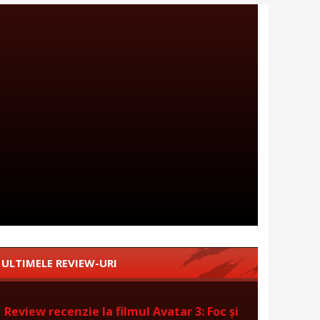
ULTIMELE REVIEW-URI
Review recenzie la filmul Avatar 3: Foc și