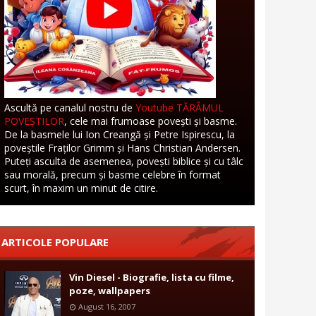
Ascultă pe canalul nostru de
Youtube TĂRÂMUL
POVEȘTILOR
, cele mai frumoase povești și basme.
De la basmele lui Ion Creangă și Petre Ispirescu, la
poveștile Fraților Grimm și Hans Christian Andersen.
Puteți asculta de asemenea, povești biblice și cu tâlc
sau morală, precum și basme celebre în format
scurt, în maxim un minut de citire.
ARTICOLE POPULARE
Vin Diesel - Biografie, lista cu filme,
poze, wallpapers
August 16, 2007