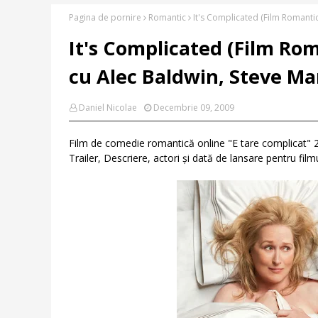
Pagina de pornire
Romantic
It's Complicated (Film Romantic
It's Complicated (Film Rom
cu Alec Baldwin, Steve Mar
Daniel Nicolae
Decembrie 09, 2009
Film de comedie romantică online "E tare complicat" 20
Trailer, Descriere, actori și dată de lansare pentru film