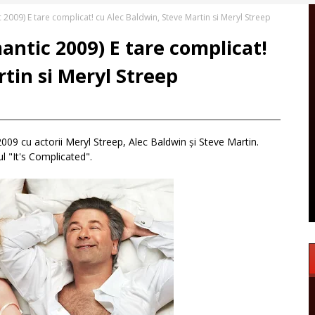
 2009) E tare complicat! cu Alec Baldwin, Steve Martin si Meryl Streep
antic 2009) E tare complicat!
tin si Meryl Streep
09 cu actorii Meryl Streep, Alec Baldwin și Steve Martin.
ul "It's Complicated".