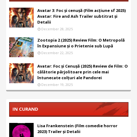
Avatar 3: Foc și cenușă (Film acțiune sf 2025)
Avatar: Fire and Ash Trailer subtitrat și
Detalii
December 28, 2025
Zootopia 2 (2025) Review Film: O Metropolă
în Expansiune și o Prietenie sub Lupă
December 22, 2025
Avatar: Foc și Cenușă (2025) Review de Film: O
călătorie pârjolitoare prin cele mai
întunecate colțuri ale Pandorei
December 19, 2025
IN CURAND
Lisa Frankenstein (Film comedie horror
2023) Trailer și Detalii