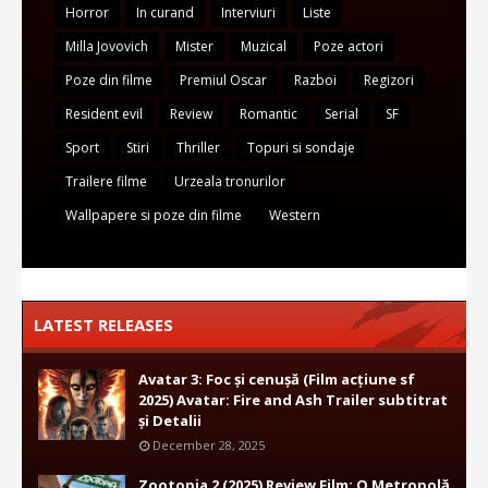
Horror
In curand
Interviuri
Liste
Milla Jovovich
Mister
Muzical
Poze actori
Poze din filme
Premiul Oscar
Razboi
Regizori
Resident evil
Review
Romantic
Serial
SF
Sport
Stiri
Thriller
Topuri si sondaje
Trailere filme
Urzeala tronurilor
Wallpapere si poze din filme
Western
LATEST RELEASES
Avatar 3: Foc și cenușă (Film acțiune sf
2025) Avatar: Fire and Ash Trailer subtitrat
și Detalii
December 28, 2025
Zootopia 2 (2025) Review Film: O Metropolă