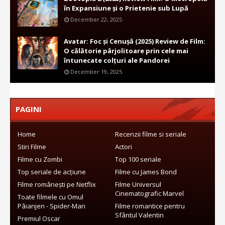
în Expansiune și o Prietenie sub Lupă
December 22, 2025
Avatar: Foc și Cenușă (2025) Review de Film:
O călătorie pârjolitoare prin cele mai
întunecate colțuri ale Pandorei
December 19, 2025
PAGINI
Home
Recenzii filme si seriale
Stiri Filme
Actori
Filme cu Zombi
Top 100 seriale
Top seriale de acțiune
Filme cu James Bond
Filme românești pe Netflix
Filme Universul
Cinematografic Marvel
Toate filmele cu Omul
Pâianjen - Spider-Man
Filme romantice pentru
Sfântul Valentin
Premiul Oscar