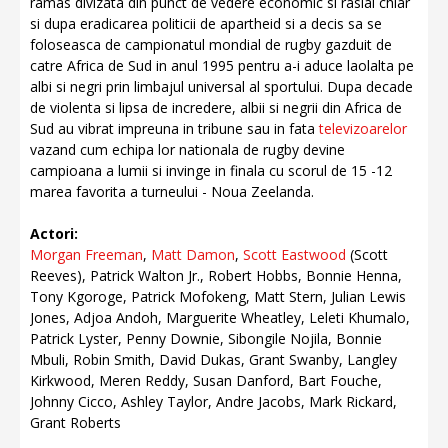
ramas divizata din punct de vedere economic si rasial chiar
si dupa eradicarea politicii de apartheid si a decis sa se
foloseasca de campionatul mondial de rugby gazduit de
catre Africa de Sud in anul 1995 pentru a-i aduce laolalta pe
albi si negri prin limbajul universal al sportului. Dupa decade
de violenta si lipsa de incredere, albii si negrii din Africa de
Sud au vibrat impreuna in tribune sau in fata
televizoarelor
vazand cum echipa lor nationala de rugby devine
campioana a lumii si invinge in finala cu scorul de 15 -12
marea favorita a turneului - Noua Zeelanda.
Actori:
Morgan Freeman
,
Matt Damon
,
Scott Eastwood
(Scott
Reeves), Patrick Walton Jr., Robert Hobbs, Bonnie Henna,
Tony Kgoroge, Patrick Mofokeng, Matt Stern, Julian Lewis
Jones, Adjoa Andoh, Marguerite Wheatley, Leleti Khumalo,
Patrick Lyster, Penny Downie, Sibongile Nojila, Bonnie
Mbuli, Robin Smith, David Dukas, Grant Swanby, Langley
Kirkwood, Meren Reddy, Susan Danford, Bart Fouche,
Johnny Cicco, Ashley Taylor, Andre Jacobs, Mark Rickard,
Grant Roberts