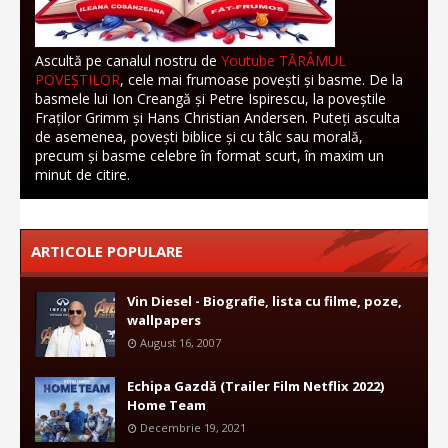
Ascultă pe canalul nostru de
Youtube TĂRÂMUL
POVEȘTILOR
, cele mai frumoase povești și basme. De la
basmele lui Ion Creangă și Petre Ispirescu, la poveștile
Fraților Grimm și Hans Christian Andersen. Puteți asculta
de asemenea, povești biblice și cu tâlc sau morală,
precum și basme celebre în format scurt, în maxim un
minut de citire.
ARTICOLE POPULARE
Vin Diesel - Biografie, lista cu filme, poze,
wallpapers
August 16, 2007
Echipa Gazdă (Trailer Film Netflix 2022)
Home Team
Decembrie 19, 2021