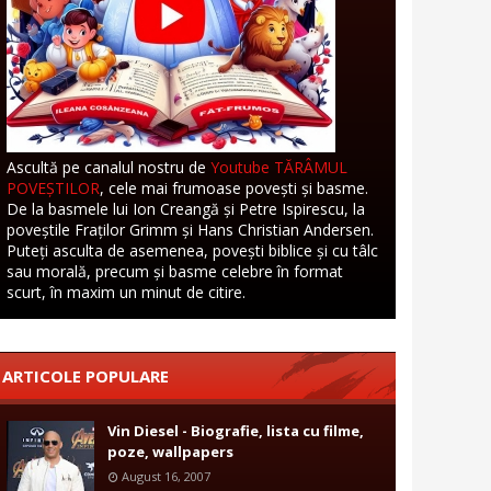
Ascultă pe canalul nostru de
Youtube TĂRÂMUL
POVEȘTILOR
, cele mai frumoase povești și basme.
De la basmele lui Ion Creangă și Petre Ispirescu, la
poveștile Fraților Grimm și Hans Christian Andersen.
Puteți asculta de asemenea, povești biblice și cu tâlc
sau morală, precum și basme celebre în format
scurt, în maxim un minut de citire.
ARTICOLE POPULARE
Vin Diesel - Biografie, lista cu filme,
poze, wallpapers
August 16, 2007