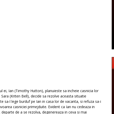
ei, Ian (Timothy Hutton), planuieste sa incheie casnicia lor
ara (Kriten Bell), decide sa rezolve aceasta situatie
e sa-l lege burduf pe Ian in casa lor de vacanta, si refuza sa-i
avoarea casniciei primejduite. Evident ca Ian nu cedeaza in
e, departe de a se rezolva, degenereaza in ceva si mai