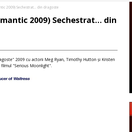
tic 2009) Sechestrat... din dragoste
mantic 2009) Sechestrat... din
ragoste" 2009 cu actorii Meg Ryan, Timothy Hutton și Kristen
u filmul "Serious Moonlight".