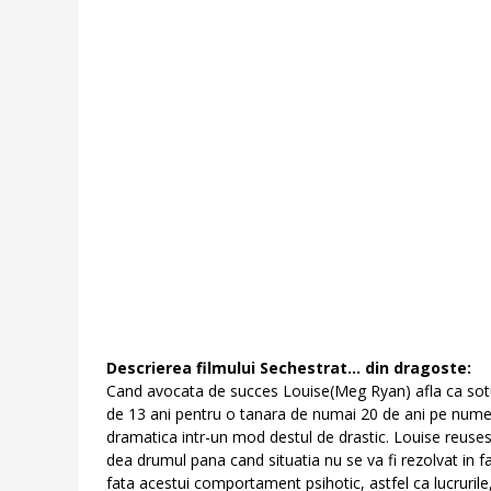
Descrierea filmului Sechestrat... din dragoste:
Cand avocata de succes Louise(Meg Ryan) afla ca sotul 
de 13 ani pentru o tanara de numai 20 de ani pe nume S
dramatica intr-un mod destul de drastic. Louise reusest
dea drumul pana cand situatia nu se va fi rezolvat in f
fata acestui comportament psihotic, astfel ca lucruril