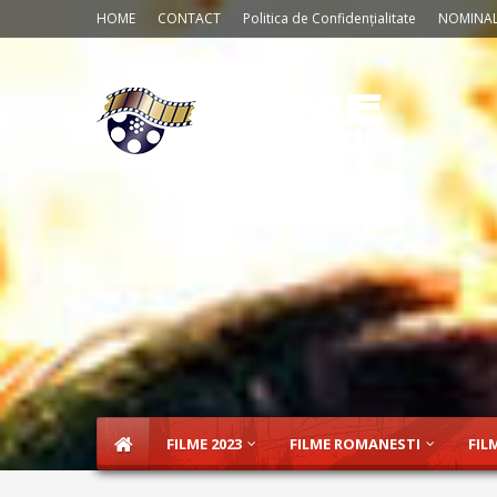
HOME
CONTACT
Politica de Confidențialitate
NOMINAL
FILME 2023
FILME ROMANESTI
FIL