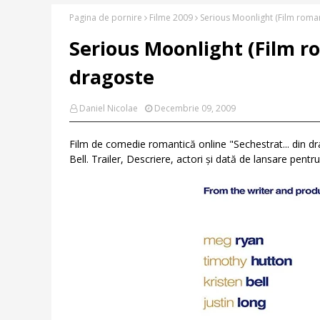
Pagina de pornire
Filme 2009
Serious Moonlight (Film roman
Serious Moonlight (Film ro
dragoste
Daniel Nicolae
Decembrie 09, 2009
Film de comedie romantică online "Sechestrat... din d
Bell. Trailer, Descriere, actori și dată de lansare pentr