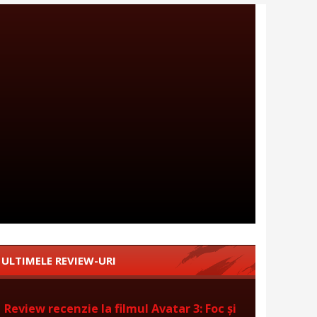
ULTIMELE REVIEW-URI
Review recenzie la filmul Avatar 3: Foc și