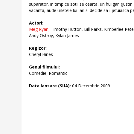
suparator. In timp ce sotii se cearta, un huligan (Just
vacanta, aude urletele lui Ian si decide sa-i jefuiasca pe
Actori:
Meg Ryan
, Timothy Hutton, Bill Parks, Kimberlee Pe
Andy Ostroy, Kylan James
Regizor:
Cheryl Hines
Genul filmului:
Comedie, Romantic
Data lansare (SUA):
04 Decembrie 2009