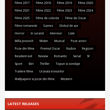
Filme 2017
Filme 2018
Filme 2019
Filme 2020
Filme 2021
Filme 2022
Filme 2023
Filme 2024
Filme 2025
Filme de colectie
Filme de Oscar
Filme romanesti
Games
Globul de aur
Horror
In curand
Interviuri
Liste
Milla Jovovich
Mister
Muzical
Poze actori
Poze din filme
Premiul Oscar
Razboi
Regizori
Resident evil
Review
Romantic
Serial
SF
Sport
Stiri
Thriller
Topuri si sondaje
Trailere filme
Urzeala tronurilor
Wallpapere si poze din filme
Western
LATEST RELEASES