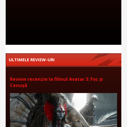
ULTIMELE REVIEW-URI
Review recenzie la filmul Avatar 3: Foc și
Cenușă