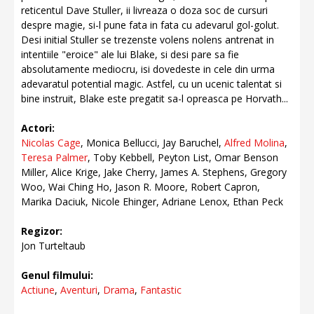
reticentul Dave Stuller, ii livreaza o doza soc de cursuri
despre magie, si-l pune fata in fata cu adevarul gol-golut.
Desi initial Stuller se trezenste volens nolens antrenat in
intentiile "eroice" ale lui Blake, si desi pare sa fie
absolutamente mediocru, isi dovedeste in cele din urma
adevaratul potential magic. Astfel, cu un ucenic talentat si
bine instruit, Blake este pregatit sa-l opreasca pe Horvath...
Actori:
Nicolas Cage
, Monica Bellucci, Jay Baruchel,
Alfred Molina
,
Teresa Palmer
, Toby Kebbell, Peyton List, Omar Benson
Miller, Alice Krige, Jake Cherry, James A. Stephens, Gregory
Woo, Wai Ching Ho, Jason R. Moore, Robert Capron,
Marika Daciuk, Nicole Ehinger, Adriane Lenox, Ethan Peck
Regizor:
Jon Turteltaub
Genul filmului:
Actiune
,
Aventuri
,
Drama
,
Fantastic