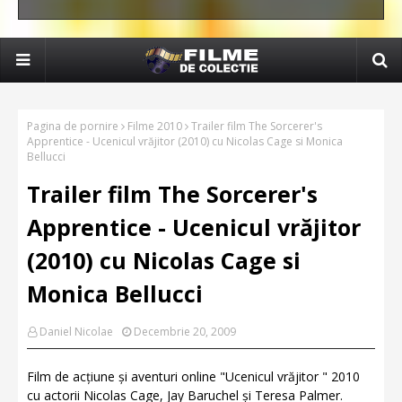
Pagina de pornire
Filme 2010
Trailer film The Sorcerer's
Apprentice - Ucenicul vrăjitor (2010) cu Nicolas Cage si Monica
Bellucci
Trailer film The Sorcerer's
Apprentice - Ucenicul vrăjitor
(2010) cu Nicolas Cage si
Monica Bellucci
Daniel Nicolae
Decembrie 20, 2009
Film de acțiune și aventuri online "Ucenicul vrăjitor " 2010
cu actorii Nicolas Cage, Jay Baruchel și Teresa Palmer.