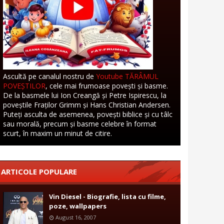
Ascultă pe canalul nostru de
Youtube TĂRÂMUL
POVEȘTILOR
, cele mai frumoase povești și basme.
De la basmele lui Ion Creangă și Petre Ispirescu, la
poveștile Fraților Grimm și Hans Christian Andersen.
Puteți asculta de asemenea, povești biblice și cu tâlc
sau morală, precum și basme celebre în format
scurt, în maxim un minut de citire.
ARTICOLE POPULARE
Vin Diesel - Biografie, lista cu filme,
poze, wallpapers
August 16, 2007