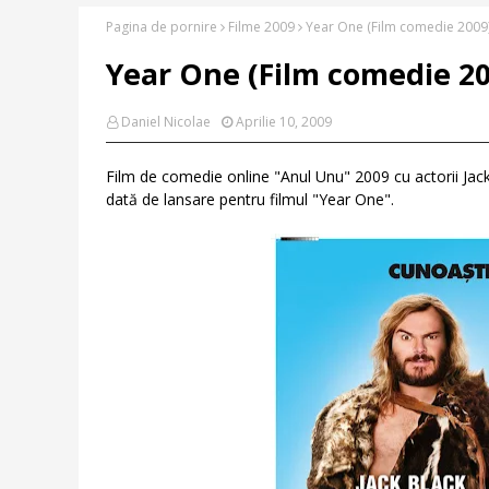
Pagina de pornire
Filme 2009
Year One (Film comedie 2009
Year One (Film comedie 2
Daniel Nicolae
Aprilie 10, 2009
Film de comedie online "Anul Unu" 2009 cu actorii Jack B
dată de lansare pentru filmul "Year One".