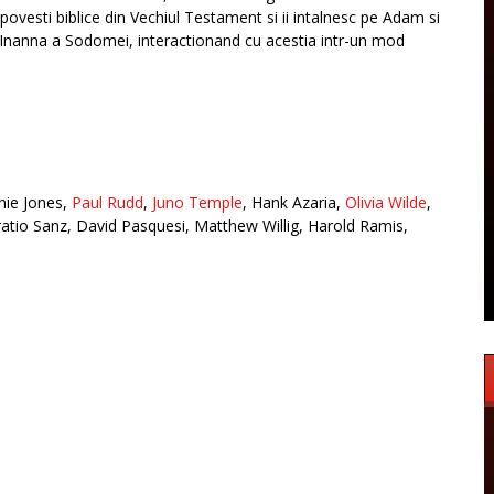
povesti biblice din Vechiul Testament si ii intalnesc pe Adam si
a Inanna a Sodomei, interactionand cu acestia intr-un mod
nnie Jones,
Paul Rudd
,
Juno Temple
, Hank Azaria,
Olivia Wilde
,
atio Sanz, David Pasquesi, Matthew Willig, Harold Ramis,