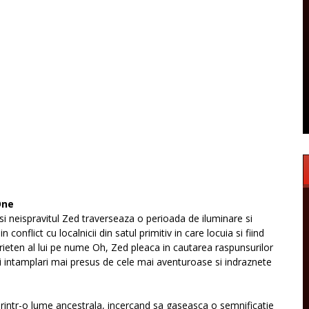
One
si neispravitul Zed traverseaza o perioada de iluminare si
 conflict cu localnicii din satul primitiv in care locuia si fiind
prieten al lui pe nume Oh, Zed pleaca in cautarea raspunsurilor
i si intamplari mai presus de cele mai aventuroase si indraznete
printr-o lume ancestrala, incercand sa gaseasca o semnificatie