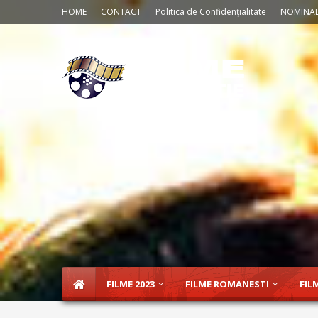
HOME
CONTACT
Politica de Confidențialitate
NOMINAL
FILME 2023
FILME ROMANESTI
FIL