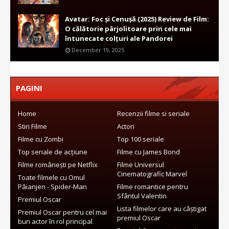
Avatar: Foc și Cenușă (2025) Review de Film:
O călătorie pârjolitoare prin cele mai
întunecate colțuri ale Pandorei
December 19, 2025
PAGINI
Home
Recenzii filme si seriale
Stiri Filme
Actori
Filme cu Zombi
Top 100 seriale
Top seriale de acțiune
Filme cu James Bond
Filme românești pe Netflix
Filme Universul
Cinematografic Marvel
Toate filmele cu Omul
Pâianjen - Spider-Man
Filme romantice pentru
Sfântul Valentin
Premiul Oscar
Lista filmelor care au câștigat
Premiul Oscar pentru cel mai
premiul Oscar
bun actor în rol principal