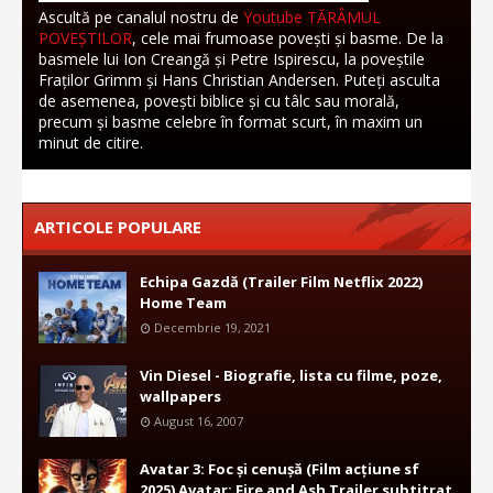
Ascultă pe canalul nostru de
Youtube TĂRÂMUL
POVEȘTILOR
, cele mai frumoase povești și basme. De la
basmele lui Ion Creangă și Petre Ispirescu, la poveștile
Fraților Grimm și Hans Christian Andersen. Puteți asculta
de asemenea, povești biblice și cu tâlc sau morală,
precum și basme celebre în format scurt, în maxim un
minut de citire.
ARTICOLE POPULARE
Echipa Gazdă (Trailer Film Netflix 2022)
Home Team
Decembrie 19, 2021
Vin Diesel - Biografie, lista cu filme, poze,
wallpapers
August 16, 2007
Avatar 3: Foc și cenușă (Film acțiune sf
2025) Avatar: Fire and Ash Trailer subtitrat