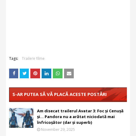
Tags:
Trailere filme
S-AR PUTEA SĂ VĂ PLACĂ ACESTE POSTĂRI
Am disecat trailerul Avatar 3: Foc și Cenușă
și... Pandora nu a arătat niciodată mai
înfricoșător (dar și superb)
November 29, 2025