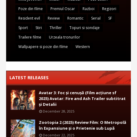
Poze din filme
Premiul Oscar
Razboi
Regizori
Resident evil
Review
Romantic
Serial
SF
Sport
Stiri
Thriller
Topuri si sondaje
Trailere filme
Urzeala tronurilor
Wallpapere si poze din filme
Western
LATEST RELEASES
Avatar 3: Foc și cenușă (Film acțiune sf
2025) Avatar: Fire and Ash Trailer subtitrat
și Detalii
December 28, 2025
Zootopia 2 (2025) Review Film: O Metropolă
în Expansiune și o Prietenie sub Lupă
December 22, 2025