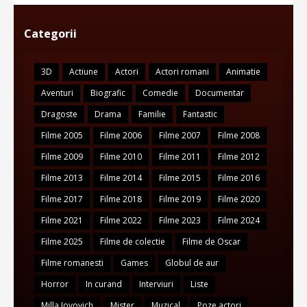
Categorii
3D
Actiune
Actori
Actori romani
Animatie
Aventuri
Biografic
Comedie
Documentar
Dragoste
Drama
Familie
Fantastic
Filme 2005
Filme 2006
Filme 2007
Filme 2008
Filme 2009
Filme 2010
Filme 2011
Filme 2012
Filme 2013
Filme 2014
Filme 2015
Filme 2016
Filme 2017
Filme 2018
Filme 2019
Filme 2020
Filme 2021
Filme 2022
Filme 2023
Filme 2024
Filme 2025
Filme de colectie
Filme de Oscar
Filme romanesti
Games
Globul de aur
Horror
In curand
Interviuri
Liste
Milla Jovovich
Mister
Muzical
Poze actori