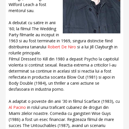
Wilford Leach a fost
mentorul sau.
A debutat cu satire in anii
'60; la filmul The Wedding
Party filmarile au inceput in
1963 si au fost terminate in 1969, singura distinctie fiind
distribuirea tanarului
Robert De Niro
si a lui Jill Clayburgh in
rolurile principale.
Filmul Dressed to Kill din 1980 a depasit Psycho la capitolul
violenta si continut sexual. Reactia extrema a criticilor l-au
determinat sa continue in acelasi stil si reactia lui a fost
reflectata in productia socanta Blow Out (1981) si apoi in
Body Double (1984), un thriller a carei actiune se
desfasoara in industria porno.
A adaptat o poveste din anii '30 in filmul Scarface (1983), cu
Al Pacino
in rolul unui traficant cubanez de droguri din
Miami zilelor noastre. Comedia cu gangsteri Wise Guys
(1986) a fost un esec financiar. Regizeaza filmul de mare
succes The Untouchables (1987), avand un scenariu