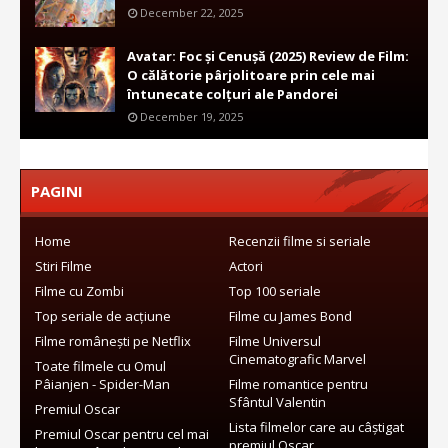
December 22, 2025
Avatar: Foc și Cenușă (2025) Review de Film:
O călătorie pârjolitoare prin cele mai
întunecate colțuri ale Pandorei
December 19, 2025
PAGINI
Home
Recenzii filme si seriale
Stiri Filme
Actori
Filme cu Zombi
Top 100 seriale
Top seriale de acțiune
Filme cu James Bond
Filme românești pe Netflix
Filme Universul
Cinematografic Marvel
Toate filmele cu Omul
Pâianjen - Spider-Man
Filme romantice pentru
Sfântul Valentin
Premiul Oscar
Lista filmelor care au câștigat
Premiul Oscar pentru cel mai
premiul Oscar