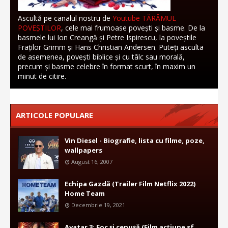
Ascultă pe canalul nostru de
Youtube TĂRÂMUL
POVEȘTILOR
, cele mai frumoase povești și basme. De la
basmele lui Ion Creangă și Petre Ispirescu, la poveștile
Fraților Grimm și Hans Christian Andersen. Puteți asculta
de asemenea, povești biblice și cu tâlc sau morală,
precum și basme celebre în format scurt, în maxim un
minut de citire.
ARTICOLE POPULARE
Vin Diesel - Biografie, lista cu filme, poze,
wallpapers
August 16, 2007
Echipa Gazdă (Trailer Film Netflix 2022)
Home Team
Decembrie 19, 2021
Avatar 3: Foc și cenușă (Film acțiune sf